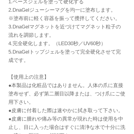
1.ベースジェルを塗って硬化する
2.DnaGelジューシーマグを均一に塗布します。
※塗布前に軽く容器を振って攪拌してください。
3.DnaGelマグネットを近づけてマグネット粒子の
流れを調節します。
4.完全硬化します。（LED30秒／UV60秒）
5.DnaGelトップジェルを塗って完全硬化させて完
成です。
【使用上の注意】
●本製品は化粧品ではありません。人体の爪に直接
塗布せず、必ず第二層目以降または、つけ爪にご使
用下さい。
●皮膚に付着した際は速やかに拭き取って下さい。
●皮膚に腫れや痛み等の異常が現れた時は使用を中
止し、目に入った場合はすぐに清浄な水で十分に洗