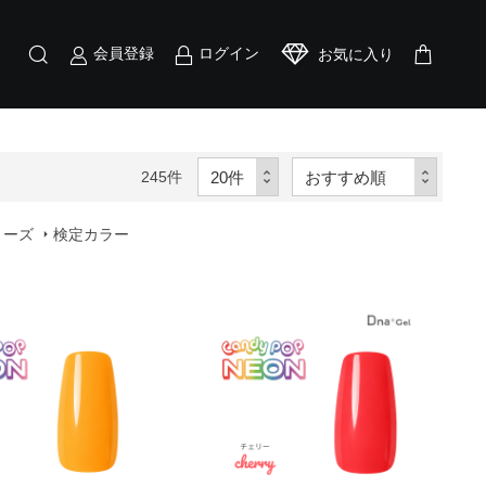
会員登録
ログイン
お気に入り
245
件
リーズ
検定カラー