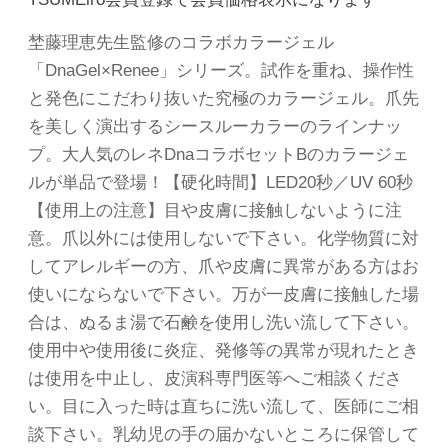
埜藤理恵先生監修のコラボカラージェル
「DnaGel×Renee」シリーズ。試作を重ね、操作性
と発色にこだわり抜いた究極のカラージェル。爪先
を美しく演出するシースルーカラーのラインナッ
プ。大人気のレネDnaコラボセットBのカラージェ
ルが単品で登場！【硬化時間】LED20秒／UV 60秒
【使用上の注意】目や皮膚に接触しないように注
意。爪以外には使用しないで下さい。化学物質に対
してアレルギーの方、爪や皮膚に異常がある方はお
使いにならないで下さい。万が一皮膚に接触した場
合は、ぬるま湯で石鹸を使用し洗い流して下さい。
使用中や使用後に炎症、発修等の異常が現れたとき
は使用を中止し、皮演科専門医等へご相談くださ
い。目に入った時は直ちに洗い流して、医師にご相
談下さい。乳幼児の手の届かないところに保管して