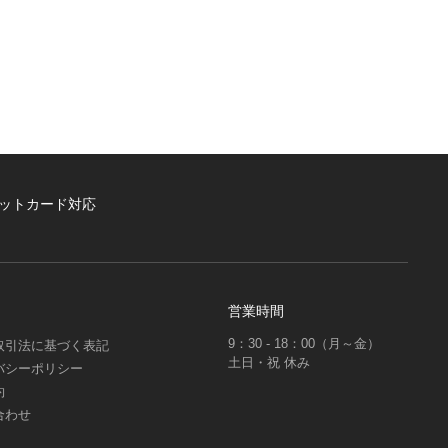
ットカード対応
営業時間
9：30 - 18：00（月～金）
取引法に基づく表記
土日・祝 休み
バシーポリシー
約
合わせ