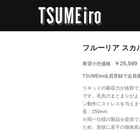
フルーリア スカ
￥25,599
希望小売価格
TSUMEiro会員登録で会
リキッドの吸収力が抜群で
です。毛先のまとまりがよ
ン動作にストレスを与えません
長：150mm
※同一仕様の製品を提供で
ため、形状に若干の個体差