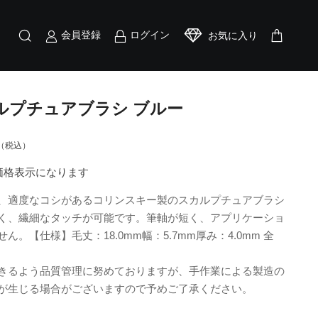
会員登録
ログイン
お気に入り
ルプチュアブラシ ブルー
（税込）
員価格表示になります
、適度なコシがあるコリンスキー製のスカルプチュアブラシ
く、繊細なタッチが可能です。筆軸が短く、アプリケーショ
。【仕様】毛丈：18.0mm幅：5.7mm厚み：4.0mm 全
きるよう品質管理に努めておりますが、手作業による製造の
が生じる場合がございますので予めご了承ください。